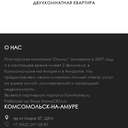
ДВУХКОМНАТНАЯ КВАРТИРА
О НАС
Риэлторская компания "Стимул" основана в 2007 году
и в настоящее время имеет 2 филиала: в
Комсомольске-на-Амуре и в Амурске. Мы
предоставляем своим клиентам полный спектр услуг
на рынке жилой, коммерческой и загородной
недвижимости.
Является партнером портала
KomHome.ru
Работает на базе
HomeCRM.ru
КОМСОМОЛЬСК-НА-АМУРЕ
пр-кт Мира 37, ЦУМ
+7 (962) 297-00-87