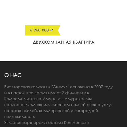
5 950 000
ДВУХКОМНАТНАЯ КВАРТИРА
О НАС
Риэлторская компания "Стимул" основана в 2007 году
и в настоящее время имеет 2 филиала: в
Комсомольске-на-Амуре и в Амурске. Мы
предоставляем своим клиентам полный спектр услуг
на рынке жилой, коммерческой и загородной
недвижимости.
Является партнером портала
KomHome.ru