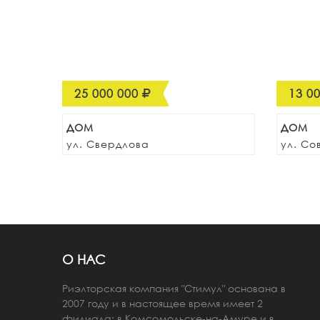
25 000 000
13 0
ДОМ
ДОМ
ул. Свердлова
ул. Со
О НАС
Риэлторская компания "Стимул" основана в
2007 году и в настоящее время имеет 2
филиала: в Комсомольске-на-Амуре и в