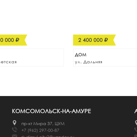
00 000
2 400 000
ДОМ
ветская
ул. Дальняя
КОМСОМОЛЬСК-НА-АМУРЕ
пр-кт Мира 37, ЦУМ
+7 (962) 297-00-87
rk-stimul.city2@yandex.ru