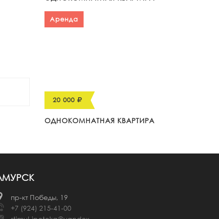
Аренда
20 000
ОДНОКОМНАТНАЯ КВАРТИРА
АМУРСК
пр-кт Победы, 19
+7 (924) 215-41-00
stimul-ipoteka@yandex