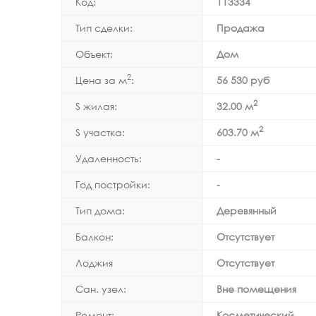
Код:
113334
Тип сделки:
Продажа
Объект:
Дом
2
Цена за м
:
56 530 руб
2
S жилая:
32.00 м
2
S участка:
603.70 м
Удаленность:
-
Год постройки:
-
Тип дома:
Деревянный
Балкон:
Отсутствует
Лоджия
Отсутствует
Сан. узел:
Вне помещения
Ремонт:
Косметический