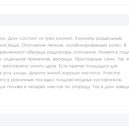
м. Дом состоит из трех комнат. Комнаты раздельные.
ена вода. Отопление печное, комбинированный котел. В
временного образца радиаторы отопления. Имеется под
, отдельная прачечная. веранда. Просторные сени. Так 
у заготовлено много дров. Есть крытая площадка для
 углу улицы. Дорога зимой хорошо чистится. Участок
ются различные посадки плодово-ягодных кустарников.
я полива в четырех местах по огороду. Газ в дом завед