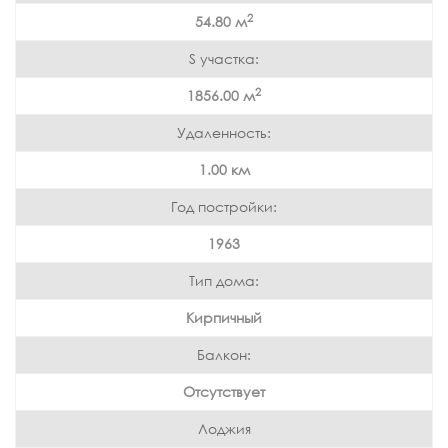
2
54.80 м
S участка:
2
1856.00 м
Удаленность:
1.00 км
Год постройки:
1963
Тип дома:
Кирпичный
Балкон:
Отсутствует
Лоджия