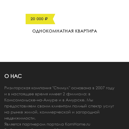
20 000
ОДНОКОМНАТНАЯ КВАРТИРА
О НАС
Риэлторская компания "Стимул" основана в 2007 году
и в настоящее время имеет 2 филиала: в
Комсомольске-на-Амуре и в Амурске. Мы
предоставляем своим клиентам полный спектр услуг
на рынке жилой, коммерческой и загородной
недвижимости.
Является партнером портала
KomHome.ru